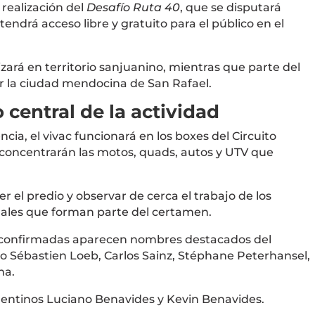
a realización del
Desafío Ruta 40
, que se disputará
 tendrá acceso libre y gratuito para el público en el
izará en territorio sanjuanino, mientras que parte del
or la ciudad mendocina de San Rafael.
o central de la actividad
ia, el vivac funcionará en los boxes del Circuito
se concentrarán las motos, quads, autos y UTV que
r el predio y observar de cerca el trabajo de los
onales que forman parte del certamen.
as confirmadas aparecen nombres destacados del
mo
Sébastien Loeb
,
Carlos Sainz
,
Stéphane Peterhansel
,
ma
.
gentinos
Luciano Benavides
y
Kevin Benavides
.