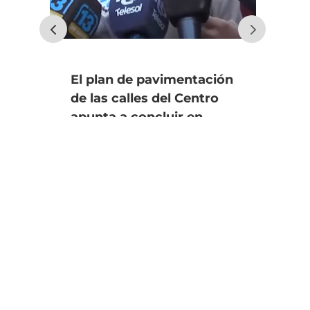
El plan de pavimentación
Uno
de las calles del Centro
fin
apunta a concluir en
an
diciembre
úl
Se