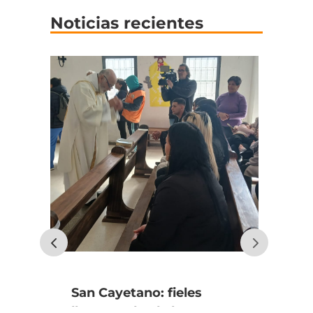
Noticias recientes
San Cayetano: fieles
Al
llegaron desde la
Ch