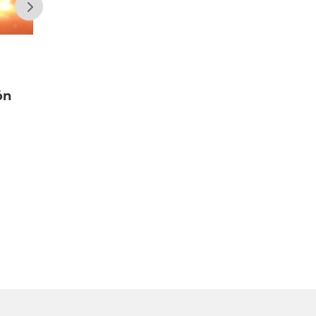
Una amenaza de bomba obligó a
ón
evacuar tres edificios públicos en
Sarmiento