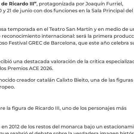
de Ricardo III”
, protagonizada por
Joaquín Furriel
,
 21 de junio con dos funciones en la Sala Principal de
tosa temporada en el
Teatro San Martín
y en medio de un
reconocimiento internacional: será la primera producc
ioso
Festival GREC de Barcelona
, que este año celebra s
ecibió una destacada valoración de la crítica especializad
 los Premios ACE 2026.
onocido creador catalán
Calixto Bieito
, una de las figura
ropeo.
e la figura de
Ricardo III
, uno de los personajes más
do en 2012 de los restos del monarca bajo un estacionam
que reabrió el debate sobre la verdadera imagen histór