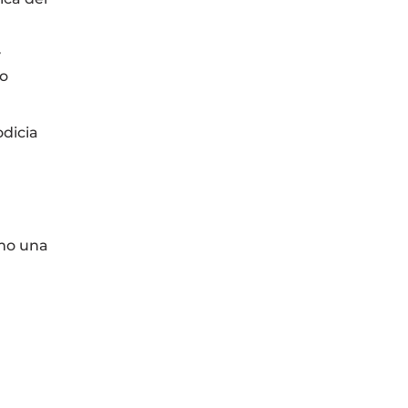
y
mo
odicia
omo una