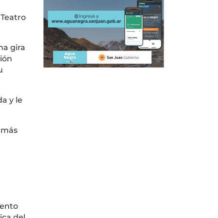
l
Teatro
a gira
ión
u
a y le
s más
iento
ica del