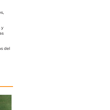
s,
 y
as
s del