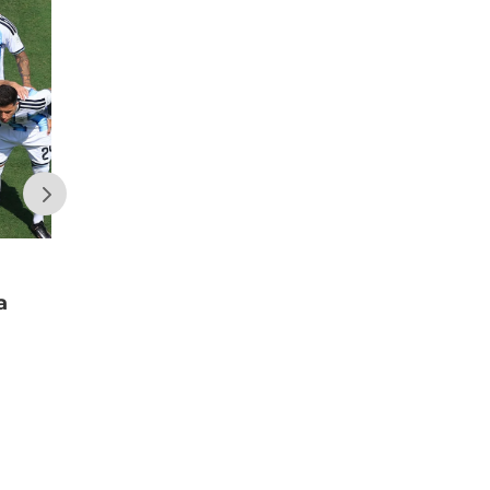
a
Secuestraron seis kilos de cocaína y
más de $13 millones en una
investigación con 16 detenidos en el
Gran San Juan