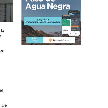
 la
a
as
el
a de