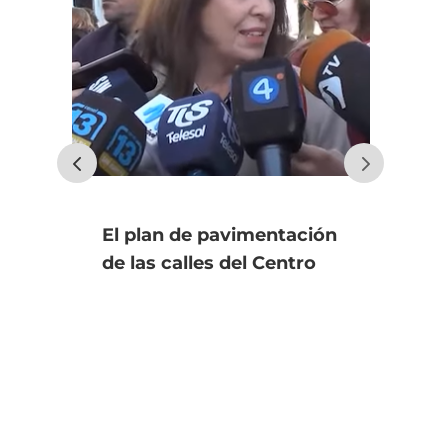
El plan de pavimentación
Uno
de las calles del Centro
fin
apunta a concluir en
an
diciembre
úl
Se