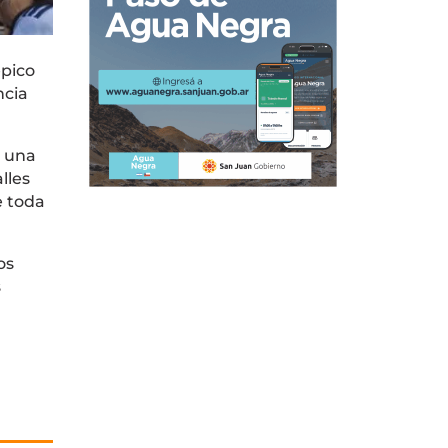
épico
ncia
n una
lles
e toda
os
s