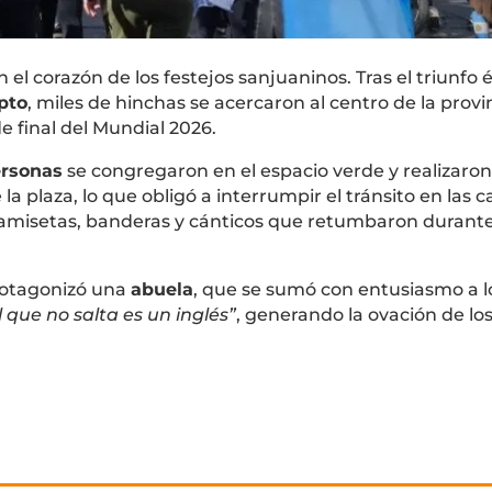
n el corazón de los festejos sanjuaninos. Tras el triunfo 
pto
, miles de hinchas se acercaron al centro de la provi
de final del Mundial 2026.
ersonas
se congregaron en el espacio verde y realizaro
la plaza, lo que obligó a interrumpir el tránsito en las ca
n camisetas, banderas y cánticos que retumbaron durant
rotagonizó una
abuela
, que se sumó con entusiasmo a l
l que no salta es un inglés”
, generando la ovación de lo