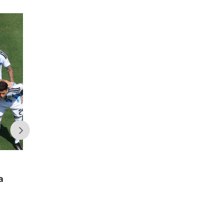
a
Secuestraron seis kilos de cocaína y
más de $13 millones en una
investigación con 16 detenidos en el
Gran San Juan